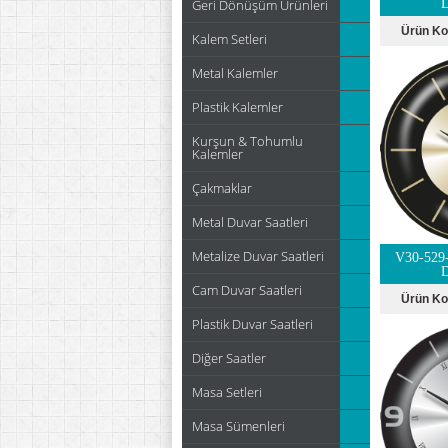
Geri Dönüşüm Ürünleri
D
Ürün K
Kalem Setleri
Metal Kalemler
Plastik Kalemler
Kurşun & Tohumlu
Kalemler
Çakmaklar
Metal Duvar Saatleri
Metalize Duvar Saatleri
V30-529
D
Cam Duvar Saatleri
Ürün K
Plastik Duvar Saatleri
Diğer Saatler
Masa Setleri
Masa Sümenleri