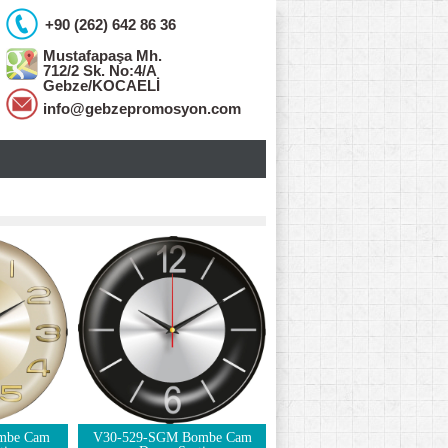
+90 (262) 642 86 36
Mustafapaşa Mh.
712/2 Sk. No:4/A
Gebze/KOCAELİ
info@gebzepromosyon.com
mbe Cam
V30-529-SGM Bombe Cam