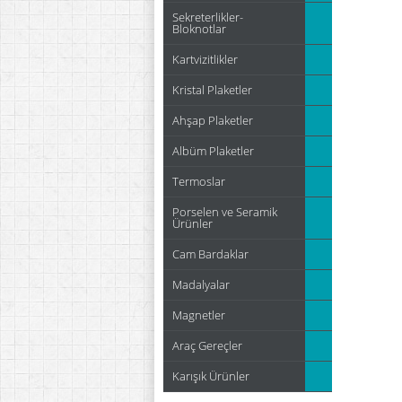
Sekreterlikler-
Bloknotlar
Kartvizitlikler
Kristal Plaketler
Ahşap Plaketler
Albüm Plaketler
Termoslar
Porselen ve Seramik
Ürünler
Cam Bardaklar
Madalyalar
Magnetler
Araç Gereçler
Karışık Ürünler