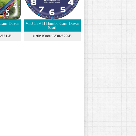
Cam Duvar
V30-529-B Bombe Cam Duvar
Saati
-531-B
Ürün Kodu:
V30-529-B