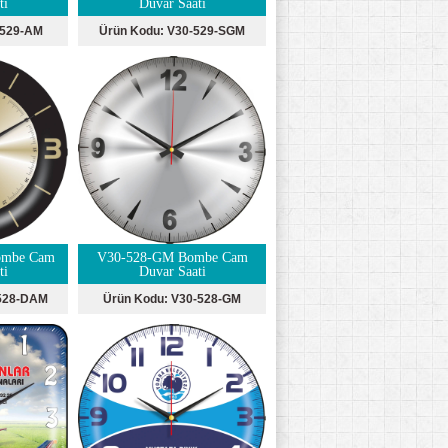
ti
Duvar Saati
-529-AM
Ürün Kodu:
V30-529-SGM
ombe Cam
V30-528-GM Bombe Cam
ti
Duvar Saati
528-DAM
Ürün Kodu:
V30-528-GM