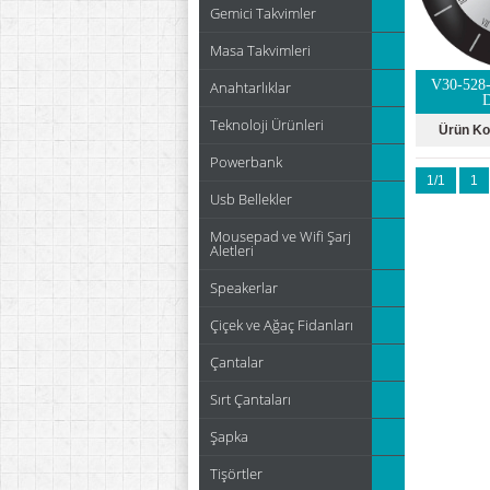
Gemici Takvimler
Masa Takvimleri
V30-528
Anahtarlıklar
D
Teknoloji Ürünleri
Ürün K
Powerbank
1/1
1
Usb Bellekler
Mousepad ve Wifi Şarj
Aletleri
Speakerlar
Çiçek ve Ağaç Fidanları
Çantalar
Sırt Çantaları
Şapka
Tişörtler