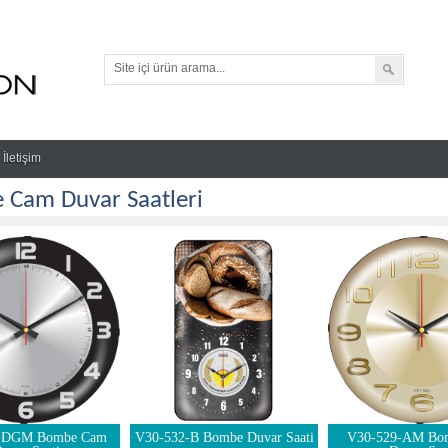
İletişim
Cam Duvar Saatleri
-DGM Bombe Cam
V30-532-B Bombe Duvar Saati
V30-529-AM Bo