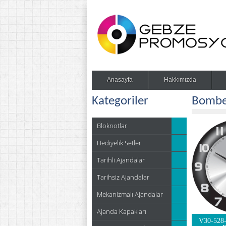
Anasayfa
Hakkımızda
Kategoriler
Bombe 
Bloknotlar
Hediyelik Setler
Tarihli Ajandalar
Tarihsiz Ajandalar
Mekanizmalı Ajandalar
Ajanda Kapakları
V30-528