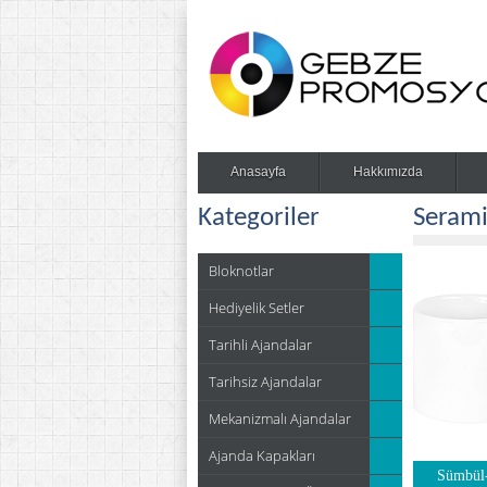
Anasayfa
Hakkımızda
Kategoriler
Serami
Bloknotlar
Hediyelik Setler
Tarihli Ajandalar
Tarihsiz Ajandalar
Mekanizmalı Ajandalar
Ajanda Kapakları
Sümbül-