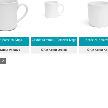
a Porselen Kupa
Orkide Seramik / Porselen Kupa
Kardelen Seram
 Kodu:
Papatya
Ürün Kodu:
Orkide
Ürün Kodu:
Ka
2