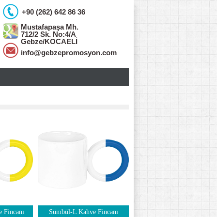
+90 (262) 642 86 36
Mustafapaşa Mh.
712/2 Sk. No:4/A
Gebze/KOCAELİ
info@gebzepromosyon.com
 Fincanı
Sümbül-L Kahve Fincanı