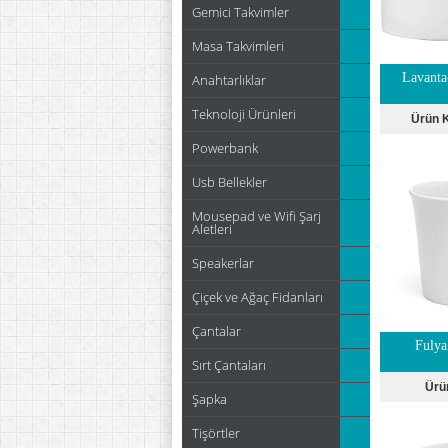
Gemici Takvimler
Masa Takvimleri
Lavanta
Anahtarlıklar
Teknoloji Ürünleri
Ürün 
Powerbank
Usb Bellekler
Mousepad ve Wifi Şarj
Aletleri
Speakerlar
Çiçek ve Ağaç Fidanları
Çantalar
Fulya
Sırt Çantaları
Ürü
Şapka
Tişörtler