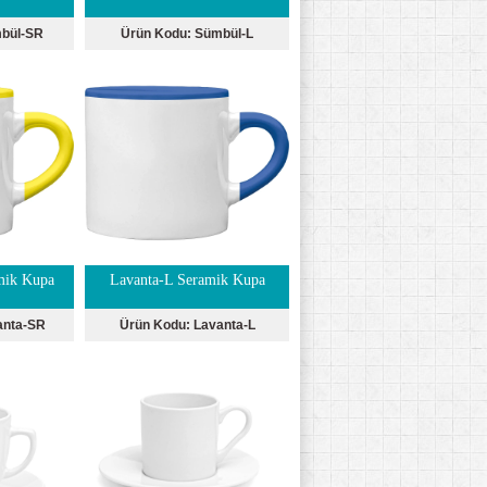
bül-SR
Ürün Kodu:
Sümbül-L
mik Kupa
Lavanta-L Seramik Kupa
anta-SR
Ürün Kodu:
Lavanta-L