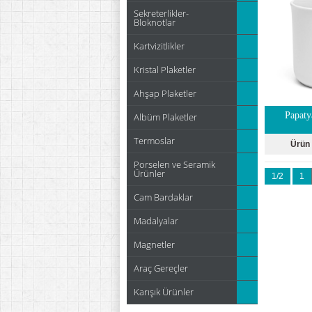
Sekreterlikler-
Bloknotlar
Kartvizitlikler
Kristal Plaketler
Ahşap Plaketler
Papaty
Albüm Plaketler
Termoslar
Ürün
Porselen ve Seramik
Ürünler
1/2
1
Cam Bardaklar
Madalyalar
Magnetler
Araç Gereçler
Karışık Ürünler