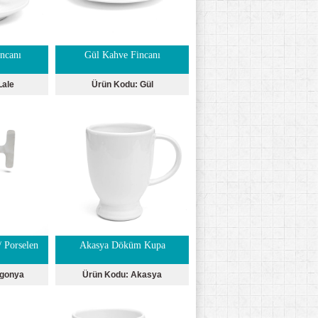
ncanı
Gül Kahve Fincanı
Lale
Ürün Kodu:
Gül
 Porselen
Akasya Döküm Kupa
gonya
Ürün Kodu:
Akasya