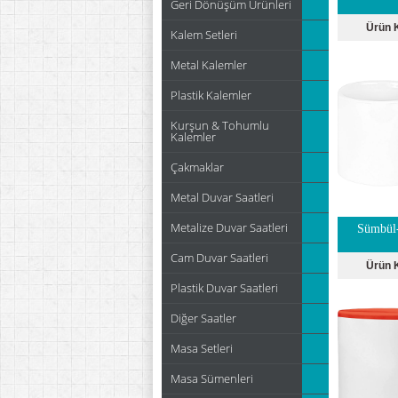
Geri Dönüşüm Ürünleri
Ürün 
Kalem Setleri
Metal Kalemler
Plastik Kalemler
Kurşun & Tohumlu
Kalemler
Çakmaklar
Metal Duvar Saatleri
Metalize Duvar Saatleri
Sümbül-
Cam Duvar Saatleri
Ürün 
Plastik Duvar Saatleri
Diğer Saatler
Masa Setleri
Masa Sümenleri