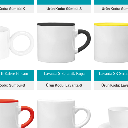
Kodu:
Sümbül-K
Ürün Kodu:
Sümbül-S
Ürün Kodu:
Süm
B Kahve Fincanı
Lavanta-S Seramik Kupa
Lavanta-SR Sera
Kodu:
Sümbül-B
Ürün Kodu:
Lavanta-S
Ürün Kodu:
Lav