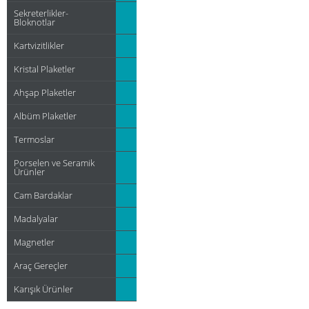
Sekreterlikler-
Bloknotlar
Kartvizitlikler
Kristal Plaketler
Ahşap Plaketler
Albüm Plaketler
Termoslar
Porselen ve Seramik
Ürünler
Cam Bardaklar
Madalyalar
Magnetler
Araç Gereçler
Karışık Ürünler