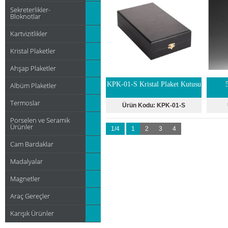
Sekreterlikler-
Bloknotlar
Kartvizitlikler
Kristal Plaketler
Ahşap Plaketler
KPK-01-S Kristal Plaket Kutusu
Albüm Plaketler
Termoslar
Ürün Kodu:
KPK-01-S
Porselen ve Seramik
Ürünler
1/4
1
2
3
4
Cam Bardaklar
Madalyalar
Magnetler
Araç Gereçler
Karışık Ürünler