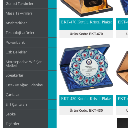
Gemici Takvimler
Masa Takvimleri
EKT-470 Kutulu Kristal Plaket
EKT-4
Anahtarlıklar
Teknoloji Ürünleri
Ürün Kodu:
EKT-470
Powerbank
Usb Bellekler
Mousepad ve Wifi Şarj
Aletleri
Speakerlar
Çiçek ve Ağaç Fidanları
Çantalar
EKT-430 Kutulu Kristal Plaket
EKT-4
Sırt Çantaları
Ürün Kodu:
EKT-430
Şapka
Tişörtler