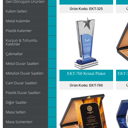
Geri Dönüşüm Ürünleri
Ürün Kodu:
EKT-325
Kalem Setleri
Metal Kalemler
Plastik Kalemler
Kurşun & Tohumlu
Kalemler
Çakmaklar
Metal Duvar Saatleri
Metalize Duvar Saatleri
EKT-760 Kristal Plaket
EKT-7
Cam Duvar Saatleri
Ürün Kodu:
EKT-760
Plastik Duvar Saatleri
Diğer Saatler
Masa Setleri
Masa Sümenleri