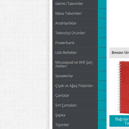
Gemici Takvimler
Masa Takvimleri
Anahtarlıklar
Teknoloji Ürünleri
Powerbank
Usb Bellekler
Benzer Ür
Mousepad ve Wifi Şarj
Aletleri
Speakerlar
Çiçek ve Ağaç Fidanları
Çantalar
Sırt Çantaları
Şapka
Bağcılar
Ta
Tişörtler