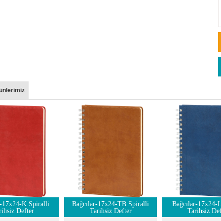
ünlerimiz
-17x24-K Spiralli
Bağcılar-17x24-TB Spiralli
Bağcılar-17x24-L
rihsiz Defter
Tarihsiz Defter
Tarihsiz Def