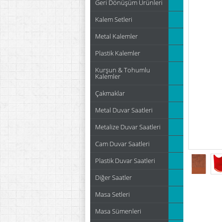
Geri Dönüşüm Ürünleri
Kalem Setleri
Metal Kalemler
Plastik Kalemler
Kurşun & Tohumlu
Kalemler
Çakmaklar
Metal Duvar Saatleri
Metalize Duvar Saatleri
Cam Duvar Saatleri
Plastik Duvar Saatleri
Diğer Saatler
Masa Setleri
Masa Sümenleri