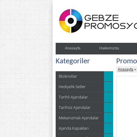
Anasayfa
Hakkımızda
Kategoriler
Promos
Anasayfa
Bloknotlar
Hediyelik Setler
Tarihli Ajandalar
Tarihsiz Ajandalar
Mekanizmalı Ajandalar
Ajanda Kapakları