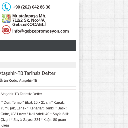
+90 (262) 642 86 36
Mustafapaşa Mh.
712/2 Sk. No:4/A
Gebze/KOCAELİ
info@gebzepromosyon.com
Ataşehir-TB Tarihsiz Defter
Ürün Kodu:
Ataşehir-TB
Ataşehir-TB Tarihsiz Defter
* Deri: Termo * Ebat: 15 x 21 cm * Kapak:
Yumuşak, Esnek * Kenarlar: Renkli * Baskı:
Gofre, UV, Lazer * Koli Adeti: 40 * Sayfa Stili:
Çizgili * Sayfa Sayısı: 224 * Kağıt: 80 gram
Krem