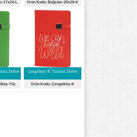
ar-17x24-L
Ürün Kodu:
Bağcılar-20x28-K
hsiz Defter
Çengelköy-K Tarihsiz Defter
lköy-YSL
Ürün Kodu:
Çengelköy-K