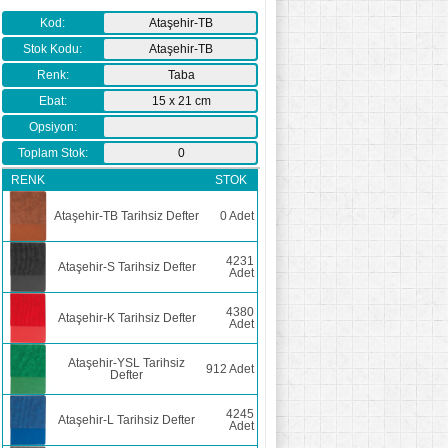
Kod:
Ataşehir-TB
Stok Kodu:
Ataşehir-TB
Renk:
Taba
Ebat:
15 x 21 cm
Opsiyon:
Toplam Stok:
0
RENK
STOK
Ataşehir-TB Tarihsiz Defter
0
Adet
4231
Ataşehir-S Tarihsiz Defter
Adet
4380
Ataşehir-K Tarihsiz Defter
Adet
Ataşehir-YSL Tarihsiz
912
Adet
Defter
4245
Ataşehir-L Tarihsiz Defter
Adet