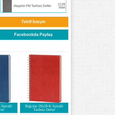
2139
Ataşehir-FM Tarihsiz Defter
Adet
Teklif İsteyin
Facebookda Paylaş
 Spiralli
Bağcılar-20x28-K Spiralli
ter
Tarihsiz Defter