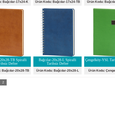
u:
Bağcılar-17x24-K
Ürün Kodu:
Bağcılar-17x24-TB
Ürün Kodu:
Bağcıl
-20x28-TB Spiralli
Bağcılar-20x28-L Spiralli
Çengelköy-YSL Tari
rihsiz Defter
Tarihsiz Defter
:
Bağcılar-20x28-TB
Ürün Kodu:
Bağcılar-20x28-L
Ürün Kodu:
Çenge
2