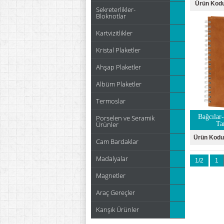
Ürün Kod
Sekreterlikler-
Bloknotlar
Kartvizitlikler
Kristal Plaketler
Ahşap Plaketler
Albüm Plaketler
Termoslar
Bağcılar
Porselen ve Seramik
Ürünler
Ta
Ürün Kodu
Cam Bardaklar
Madalyalar
1/2
1
Magnetler
Araç Gereçler
Karışık Ürünler