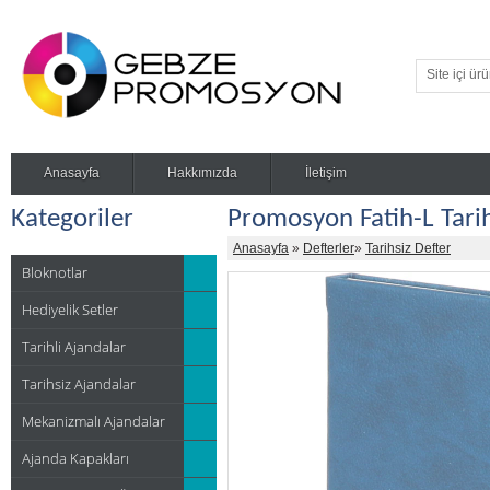
Anasayfa
Hakkımızda
İletişim
Kategoriler
Promosyon Fatih-L Tarih
Anasayfa
»
Defterler
»
Tarihsiz Defter
Bloknotlar
Hediyelik Setler
Tarihli Ajandalar
Tarihsiz Ajandalar
Mekanizmalı Ajandalar
Ajanda Kapakları