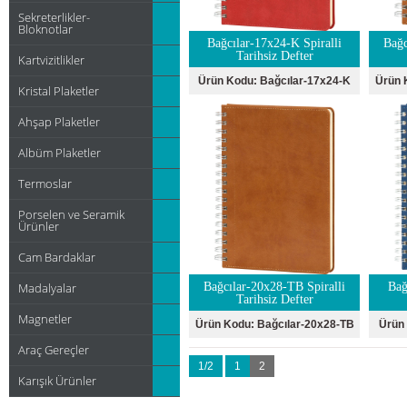
Sekreterlikler-
Bloknotlar
Bağcılar-17x24-K Spiralli
Bağc
Tarihsiz Defter
Kartvizitlikler
Ürün Kodu:
Bağcılar-17x24-K
Ürün 
Kristal Plaketler
Ahşap Plaketler
Albüm Plaketler
Termoslar
Porselen ve Seramik
Ürünler
Cam Bardaklar
Madalyalar
Bağcılar-20x28-TB Spiralli
Bağ
Tarihsiz Defter
Magnetler
Ürün Kodu:
Bağcılar-20x28-TB
Ürün
Araç Gereçler
1/2
1
2
Karışık Ürünler