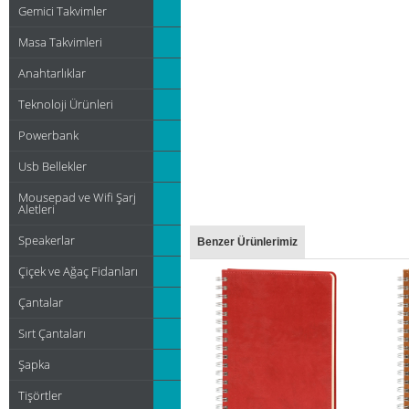
Gemici Takvimler
Masa Takvimleri
Anahtarlıklar
Teknoloji Ürünleri
Powerbank
Usb Bellekler
Mousepad ve Wifi Şarj
Aletleri
Speakerlar
Benzer Ürünlerimiz
Çiçek ve Ağaç Fidanları
Çantalar
Sırt Çantaları
Şapka
Tişörtler