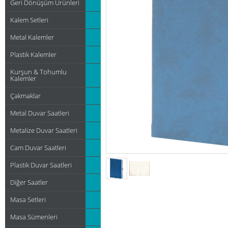
Geri Dönüşüm Ürünleri
Kalem Setleri
Metal Kalemler
Plastik Kalemler
Kurşun & Tohumlu
Kalemler
Çakmaklar
Metal Duvar Saatleri
Metalize Duvar Saatleri
Cam Duvar Saatleri
Plastik Duvar Saatleri
Diğer Saatler
Masa Setleri
Masa Sümenleri